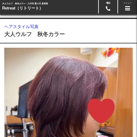
電話
メニュー
大人ウルフ 秋冬カラー - 八代市 新八代 美容室
24時間ネット予約
0965-33-5511
Retreat（リトリート）
ヘアスタイル写真
大人ウルフ 秋冬カラー