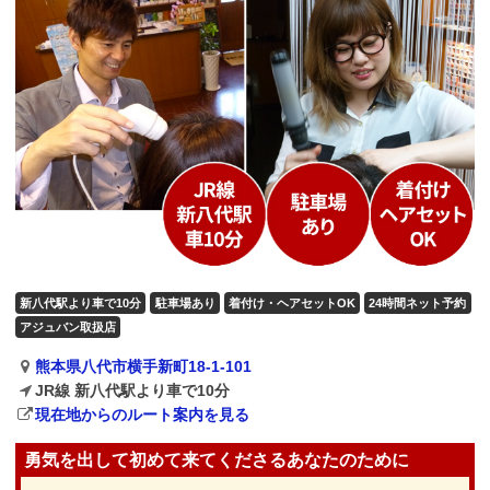
新八代駅より車で10分
駐車場あり
着付け・ヘアセットOK
24時間ネット予約
アジュバン取扱店
熊本県八代市横手新町18-1-101
JR線 新八代駅より車で10分
現在地からのルート案内を見る
勇気を出して初めて来てくださるあなたのために