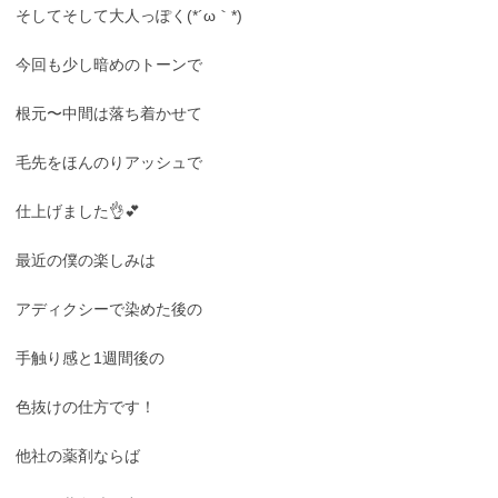
そしてそして大人っぽく(*´ω｀*)
今回も少し暗めのトーンで
根元〜中間は落ち着かせて
毛先をほんのりアッシュで
仕上げました👌💕
最近の僕の楽しみは
アディクシーで染めた後の
手触り感と1週間後の
色抜けの仕方です！
他社の薬剤ならば