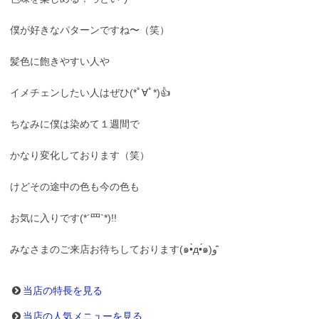
僕が好きなパターンですね〜（笑）
髪色に飽きやすい人や
イメチェンしたい人はぜひ(*ﾟ∀ﾟ*)👍
ちなみに僕は染めて１週間で
かなり変化しております（笑）
けどその途中の色も今の色も
お気に入りです(*´罒`*)!!
みなさまのご来店お待ちしております(๑•̀д•́๑)و ̑̑
当店の特長を見る
当店の人気メニューを見る