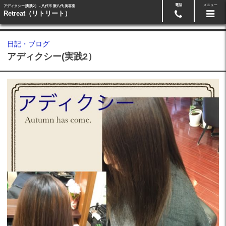
電話
メニュー
アディクシー(実践2） - 八代市 新八代 美容室
24時間ネット予約
0965-33-5511
Retreat（リトリート）
日記・ブログ
アディクシー(実践2）