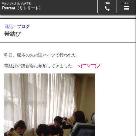
電話
メニュー
帯結び - 八代市 新八代 美容室
24時間ネット予約
0965-33-5511
Retreat（リトリート）
日記・ブログ
帯結び
昨日、熊本の火の国ハイツで行われた
帯結びの講習会に参加してきました
ヽ(￣▽￣)ノ