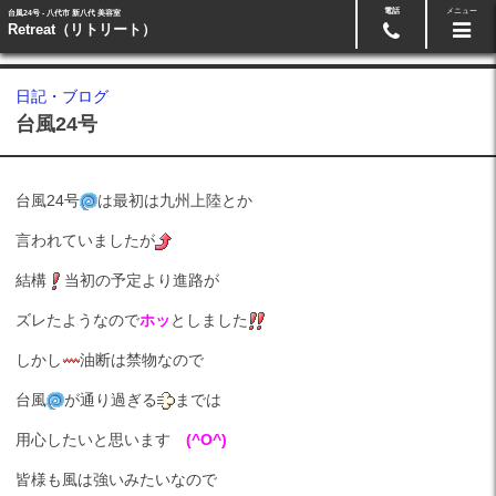
電話
メニュー
台風24号 - 八代市 新八代 美容室
24時間ネット予約
0965-33-5511
Retreat（リトリート）
日記・ブログ
台風24号
台風24号
は最初は九州上陸とか
言われていましたが
結構
当初の予定より進路が
ズレたようなので
ホッ
としました
しかし
油断は禁物なので
台風
が通り過ぎる
までは
用心したいと思います
(^O^)
皆様も風は強いみたいなので